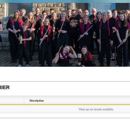
RIER
Description
There are no records available.