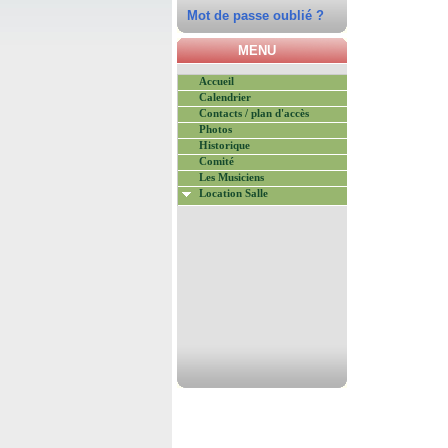
Mot de passe oublié ?
MENU
Accueil
Calendrier
Contacts / plan d'accès
Photos
Historique
Comité
Les Musiciens
Location Salle